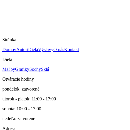
20 × 14 cm
Technika
Grafika
Rok
2004
Cena
100 €
Stránka
Domov
Autori
Diela
Výstavy
O nás
Kontakt
Diela
Maľby
Grafiky
Sochy
Sklá
Otváracie hodiny
pondelok: zatvorené
utorok - piatok: 11:00 - 17:00
sobota: 10:00 - 13:00
nedeľa: zatvorené
Adresa