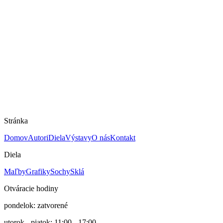
Peter Uchnár
Mám záujem o dielo
Rozmery
40 × 50 cm
Technika
Maľba na papieri
Rok
2022
Cena
650 €
Stránka
Domov
Autori
Diela
Výstavy
O nás
Kontakt
Diela
Maľby
Grafiky
Sochy
Sklá
Otváracie hodiny
pondelok: zatvorené
utorok - piatok: 11:00 - 17:00