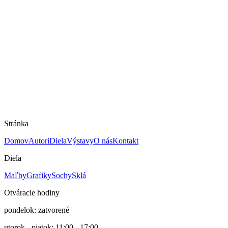
Peter Uchnár
Mám záujem o dielo
Rozmery
40 × 50 cm
Technika
Maľba na papieri
Rok
2022
Cena
650 €
Stránka
Domov
Autori
Diela
Výstavy
O nás
Kontakt
Diela
Maľby
Grafiky
Sochy
Sklá
Otváracie hodiny
pondelok: zatvorené
utorok - piatok: 11:00 - 17:00