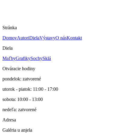
Drevená plastika
Rok
nie je známy
Cena
330 €
Stránka
Domov
Autori
Diela
Výstavy
O nás
Kontakt
Diela
Maľby
Grafiky
Sochy
Sklá
Otváracie hodiny
pondelok: zatvorené
utorok - piatok: 11:00 - 17:00
sobota: 10:00 - 13:00
nedeľa: zatvorené
Adresa
Galéria u anjela