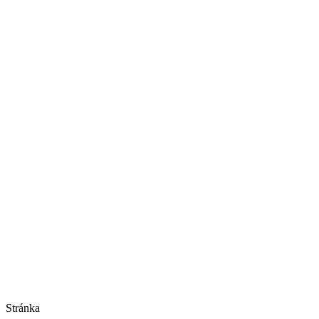
Na predaj
Lev z Florencie
Drevená plastika
Stránka
Viac o diele