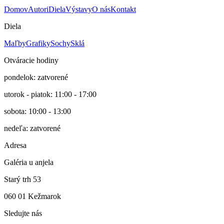
Domov
Autori
Diela
Výstavy
O nás
Kontakt
Diela
Maľby
Grafiky
Sochy
Sklá
Otváracie hodiny
pondelok: zatvorené
utorok - piatok: 11:00 - 17:00
sobota: 10:00 - 13:00
nedeľa: zatvorené
Adresa
Galéria u anjela
Starý trh 53
060 01 Kežmarok
Sledujte nás